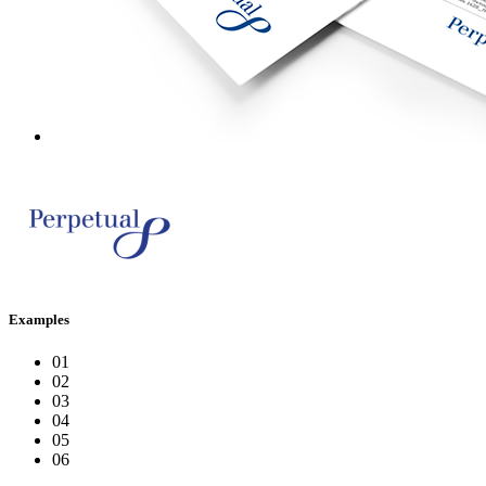
Examples
01
02
03
04
05
06